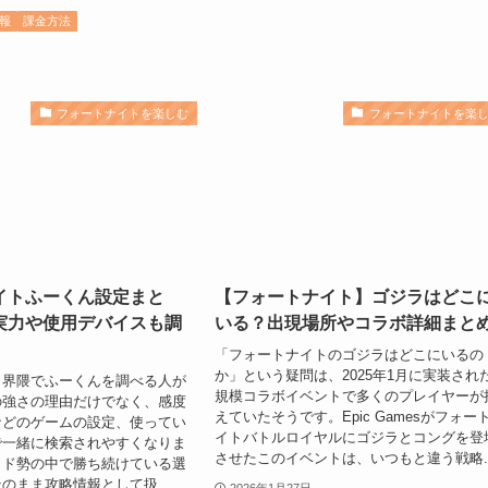
報
課金方法
フォートナイトを楽しむ
フォートナイトを楽
イトふーくん設定まと
【フォートナイト】ゴジラはどこ
実力や使用デバイスも調
いる？出現場所やコラボ詳細まと
「フォートナイトのゴジラはどこにいるの
か」という疑問は、2025年1月に実装され
ト界隈でふーくんを調べる人が
規模コラボイベントで多くのプレイヤーが
の強さの理由だけでなく、感度
えていたそうです。Epic Gamesがフォー
などのゲームの設定、使ってい
イトバトルロイヤルにゴジラとコングを登
で一緒に検索されやすくなりま
させたこのイベントは、いつもと違う戦略..
ッド勢の中で勝ち続けている選
のまま攻略情報として扱...
2026年1月27日