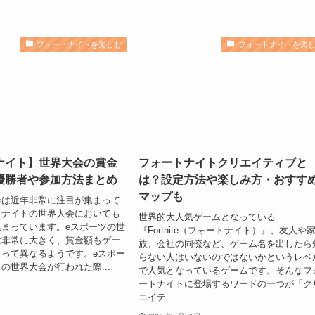
フォートナイトを楽しむ
フォートナイトを楽
ナイト】世界大会の賞金
フォートナイトクリエイティブと
優勝者や参加方法まとめ
は？設定方法や楽しみ方・おすす
マップも
会は近年非常に注目が集まって
トナイトの世界大会においても
世界的大人気ゲームとなっている
まっています。eスポーツの世
『Fortnite（フォートナイト）』、友人や
は非常に大きく、賞金額もゲー
族、会社の同僚など、ゲーム名を出したら
って異なるようです。eスポー
らない人はいないのではないかというレベ
の世界大会が行われた際...
で人気となっているゲームです。そんなフ
ートナイトに登場するワードの一つが「ク
エイテ...