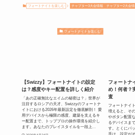
フォートナイトを楽しむ
チャプター3大会情報
チャプター2大会情
フォートナイトを楽しむ
【Swizzy】フォートナイトの設定
フォートナ
は？感度やキー配置を詳しく紹介
め！何者？
査
「あの正確無比なエイムの秘密は？」世界が
注目するロシアの天才、Swizzyのフォートナ
フォートナイ
イトにおける2026年最新設定を徹底解剖！ 愛
増えると、そ
用デバイスから極限の感度、建築を支えるキ
やボタン配置
ー配置まで、トッププロの操作環境を紹介し
るデバイスま
ます。あなたのプレイスタイルを一段上...
す。とくにパ
手は、設定がそ
2026年4月24日