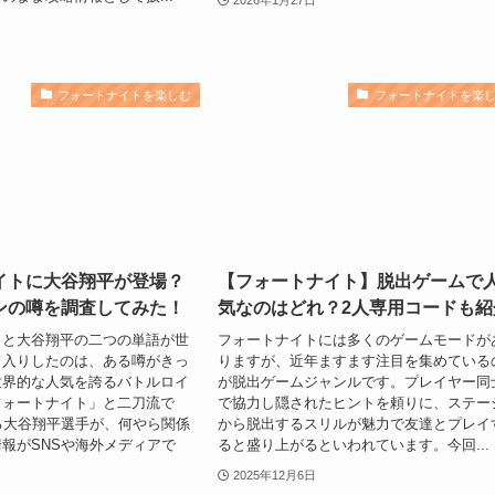
フォートナイトを楽しむ
フォートナイトを楽
イトに大谷翔平が登場？
【フォートナイト】脱出ゲームで
ンの噂を調査してみた！
気なのはどれ？2人専用コードも紹
トと大谷翔平の二つの単語が世
フォートナイトには多くのゲームモードが
ド入りしたのは、ある噂がきっ
りますが、近年ますます注目を集めている
世界的な人気を誇るバトルロイ
が脱出ゲームジャンルです。プレイヤー同
フォートナイト」と二刀流で
で協力し隠されたヒントを頼りに、ステー
る大谷翔平選手が、何やら関係
から脱出するスリルが魅力で友達とプレイ
報がSNSや海外メディアで
ると盛り上がるといわれています。今回...
2025年12月6日